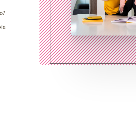
ro?
wie