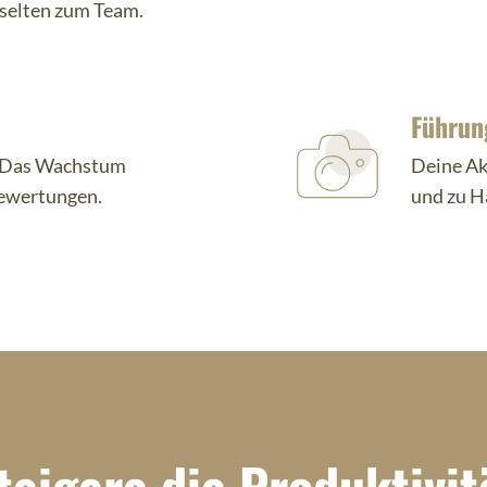
selten zum Team.

Führun
. Das Wachstum
Deine Ak
Bewertungen.
und zu Ha

teigere die Produktivit