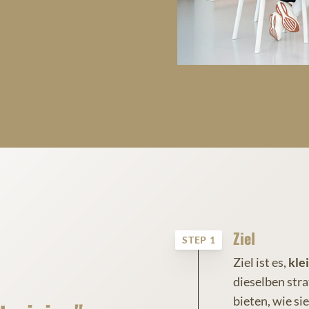
Ziel
STEP 1
Ziel ist es,
kle
dieselben str
bieten, wie s