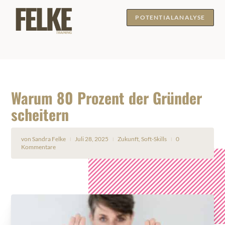
POTENTIALANALYSE
Warum 80 Prozent der Gründer
scheitern
von
Sandra Felke
Juli 28, 2025
Zukunft
,
Soft-Skills
0
|
|
|
Kommentare